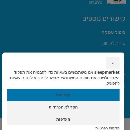
₪
1,290
קישורים נוספים
ביטול עסקה
שירות לקוחות
שאלות תשובות
×
תקנון
sleepmarket
אנו משתמשים בעוגיות כדי להבטיח את תפקוד
הצהרת נגישות
האתר ולשפר את חוויית המשתמש. אפשר לבחור אילו סוגי עוגיות
להפעיל.
יצירת קשר
קבל הכל
הסר לא הכרחיות
כל הזכויות שמורות ל
SLEEP MARKET
העדפות
יש לך שאלה?
אנחנו זמינים
מדיניות הפרטיות