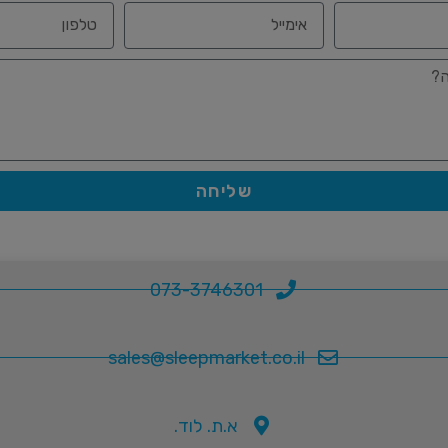
שליחה
073-3746301
sales@sleepmarket.co.il
א.ת. לוד.