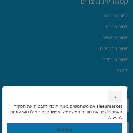
קטגוריות מוצרים
ספות נפתחות
מיטות מתכת
מיטות קומותיים
מיטות מתקפלות
מיטות היי רייזר
מזרונים
מוצרים נבחרים
×
מיטה מתקפלת דגם קינג
sleepmarket
אנו משתמשים בעוגיות כדי להבטיח את תפקוד
₪
1,690
האתר ולשפר את חוויית המשתמש. אפשר לבחור אילו סוגי עוגיות
להפעיל.
מיטה מתקפלת דגם גולן
קבל הכל