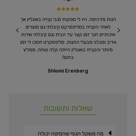
 מזרנים
חנות מדהימה. היו לי ספקות לגבי קנייה באונליין אך
רכשנו ב
ר ולכן
לאחר הקנייה בסליפמרקט קיבלתי גם מוצרים
שיא !
טלפון
איכותיים תוך זמן קצר עד הבית וגם קיבלתי שירות
נו אותי
אדיב וסבלני מבעלי החנות. סליפמקרט חסכו לי זמן
וח היה
מיותר והקנייה באונליין הייתה קלה ונוחה. ממליץ
 והייתי
בחום!
ן מומלץ
Shlomi Erenberg
שאלות ותשובות
מה משקל הגוף שהמיטה יכולה