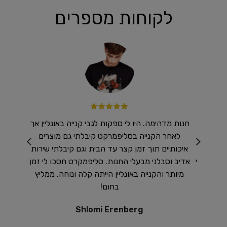
לקוחות מספרים
 מזרנים
חנות מדהימה. היו לי ספקות לגבי קנייה באונליין אך
רכשנו ב
ר ולכן
לאחר הקנייה בסליפמרקט קיבלתי גם מוצרים
שיא !
טלפון
איכותיים תוך זמן קצר עד הבית וגם קיבלתי שירות
נו אותי
אדיב וסבלני מבעלי החנות. סליפמקרט חסכו לי זמן
וח היה
מיותר והקנייה באונליין הייתה קלה ונוחה. ממליץ
 והייתי
בחום!
ן מומלץ
Shlomi Erenberg