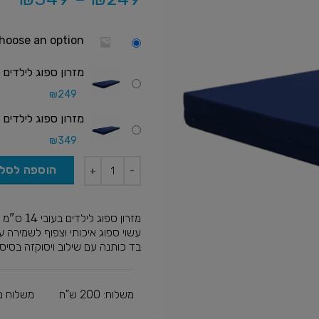
hoose an option
מזרון ספוג לילדים בעובי 14 ס"מ
₪
249
מזרון ספוג לילדים בעובי 14 ס"מ
₪
349
הוספה לסל
מזרון ספוג לילדים בעובי 14 ס"מ , מזרון אורטופדי תומך את כל הגוף של מותג SLEEPFIX
עשוי ספוג איכותי וצפוף לשמירה על
בד כותנה עם שילוב ויסוקזה בסיסי
משלוח: 200 ש"ח
משלוח מוצר