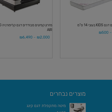
 בעובי 14 ס"מ
מזרון 
AIR
₪
500
–
₪
6,490
–
₪
2,000
שרויות
בחר אפשרויות
מוצרים נבחרים
מיטה מתקפלת דגם קינג