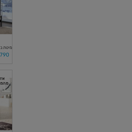
מיטת בר
,790
בחר א
אז
מהמל