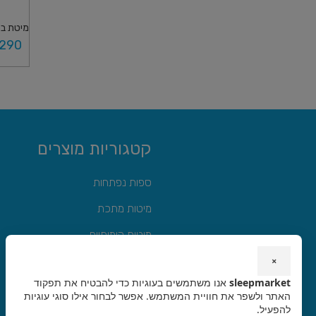
מיטת בר
,290
בחר א
קטגוריות מוצרים
ספות נפתחות
מיטות מתכת
מיטות קומותיים
מיטות מתקפלות
×
sleepmarket
אנו משתמשים בעוגיות כדי להבטיח את תפקוד
מיטות היי רייזר
האתר ולשפר את חוויית המשתמש. אפשר לבחור אילו סוגי עוגיות
להפעיל.
מזרונים