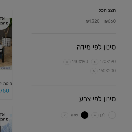
הצג הכל
אז
-
₪
1,320
₪
660
מהמל
סינון לפי מידה
140X190
120X190
6
6
160X200
6
מיטת יח
750
סינון לפי צבע
בחר א
אז
לבן
שחור
9
6
מהמל