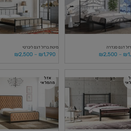
זל דגם סנדרה
מיטת ברזל דגם ליברטי
₪
2,500
–
₪
1,790
₪
2,500
–
₪
1
פשרויות
בחר אפשרויות
ל
אזל
אי
מהמלאי